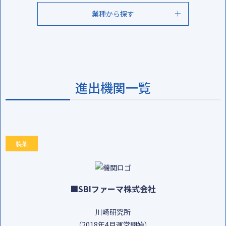
リサーチゲートビルディング殿町2（RGB2）
業種から探す
川崎生命科学・環境研究センター（LiSE）
製薬
バイオテック/創薬
創薬支援/製造受託
ナノ医療イノベーションセンター（iCONM）
化粧品/トイレタリー
食品/飲料
化学/繊維
ライフイノベーションセンター（LIC）
環境/エネルギー
医療/診断
医療機械・機器
商社/代理店
進出機関一覧
金融/証券/投資機関/ベンチャーキャピタル
情報/通信/バイオインフォマティクス
大学/研究機関
医療/検査機関
官公庁/地方公共団体
独立行政法人
製薬
公益財団法人
外国公館/機関
輸送/流通
建設/エンジニアリング
インキュベーション施設管理・運営
その他
SBIファーマ株式会社
川崎研究所
（2018年4月運営開始）