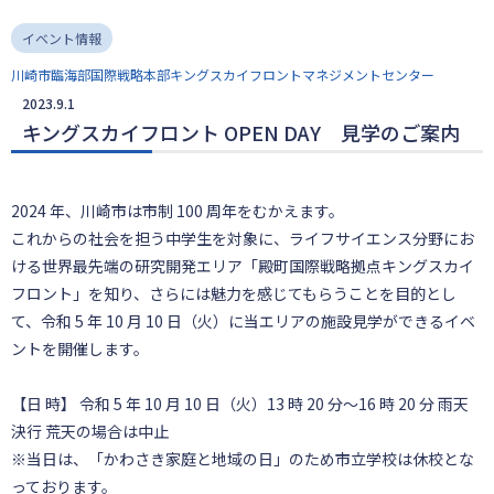
イベント情報
川崎市臨海部国際戦略本部キングスカイフロントマネジメントセンター
2023.9.1
キングスカイフロント OPEN DAY 見学のご案内
2024 年、川崎市は市制 100 周年をむかえます。
これからの社会を担う中学生を対象に、ライフサイエンス分野にお
ける世界最先端の研究開発エリア「殿町国際戦略拠点キングスカイ
フロント」を知り、さらには魅力を感じてもらうことを目的とし
て、令和 5 年 10 月 10 日（火）に当エリアの施設見学ができるイベ
ントを開催します。
【日 時】 令和 5 年 10 月 10 日（火）13 時 20 分～16 時 20 分 雨天
決行 荒天の場合は中止
※当日は、「かわさき家庭と地域の日」のため市立学校は休校とな
っております。