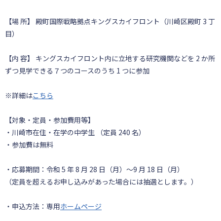
【場 所】 殿町国際戦略拠点キングスカイフロント（川崎区殿町 3 丁
目）
【内 容】 キングスカイフロント内に立地する研究機関などを 2 か所
ずつ見学できる７つのコースのうち 1 つに参加
※詳細は
こちら
【対象・定員・参加費用等】
・川崎市在住・在学の中学生 （定員 240 名）
・参加費は無料
・応募期間：令和 5 年 8 月 28 日（月）～9 月 18 日（月）
（定員を超えるお申し込みがあった場合には抽選とします。）
・申込方法：専用
ホームページ